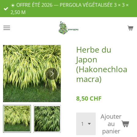
☀️ OFFRE ÉTÉ 2026 — PERGOLA VÉGÉTALISÉE 3 × 3 ×
Passer
2,50 M
au
contenu
principal
Herbe du
Japon
(Hakonechloa
macra)
8,50 CHF
Ajouter
au
panier