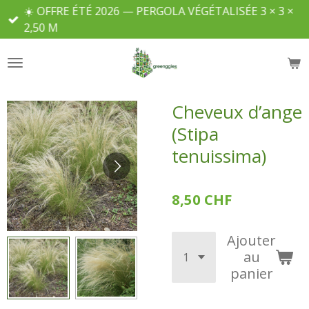
☀️ OFFRE ÉTÉ 2026 — PERGOLA VÉGÉTALISÉE 3 × 3 ×
Passer
2,50 M
au
contenu
principal
Cheveux d’ange
(Stipa
tenuissima)
8,50 CHF
Ajouter
au
panier