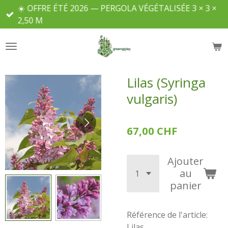
☀️ OFFRE ÉTÉ 2026 — PERGOLA VÉGÉTALISÉE 3 × 3 ×
Passer
2,50 M
au
contenu
principal
Lilas (Syringa
vulgaris)
67,00 CHF
Ajouter
au
panier
Référence de l'article:
Lilas