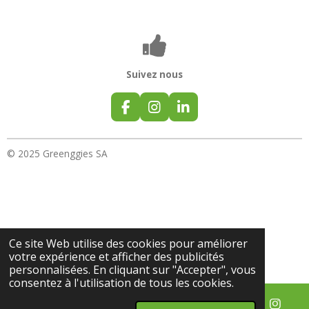
Suivez nous
F
I
L
a
n
i
c
s
n
e
t
k
© 2025 Greenggies SA
b
a
e
o
g
d
o
r
I
k
a
n
m
Ce site Web utilise des cookies pour améliorer
votre expérience et afficher des publicités
personnalisées. En cliquant sur "Accepter", vous
consentez à l'utilisation de tous les cookies.