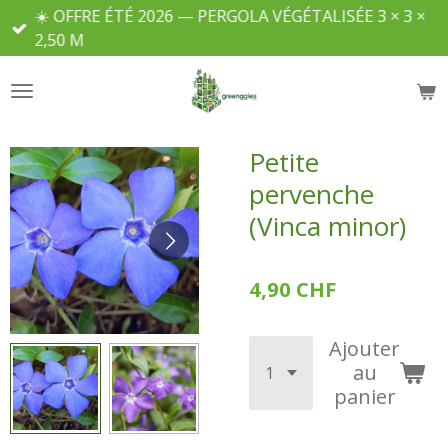
☀️ OFFRE ÉTÉ 2026 — PERGOLA VÉGÉTALISÉE 3 × 3 ×
Passer
2,50 M
au
contenu
principal
Petite
pervenche
(Vinca minor)
4,90 CHF
Ajouter
au
panier