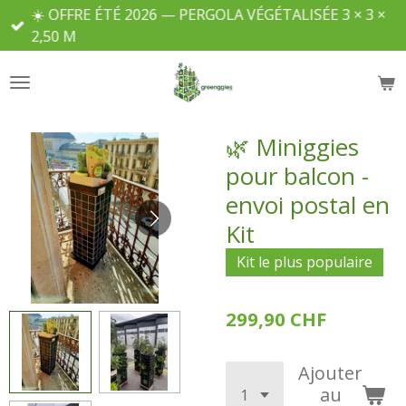
☀️ OFFRE ÉTÉ 2026 — PERGOLA VÉGÉTALISÉE 3 × 3 ×
Passer
2,50 M
au
contenu
principal
🌿 Miniggies
pour balcon -
envoi postal en
Kit
Kit le plus populaire
299,90 CHF
Ajouter
au